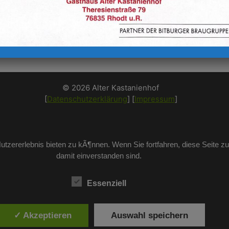
© 2026 Alter Kastanienhof
[
Datenschutzerklärung
] [
Impressum
]
tzererlebnis bieten zu kÃ¶nnen. Wenn Sie fortfahren, diese Seite z
damit einverstanden sind.
Essenziell
✓ Akzeptieren
Auswahl speichern