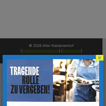
© 2026 Alter Kastanienhof
[
Datenschutzerklärung
] [
Impressum
]
×