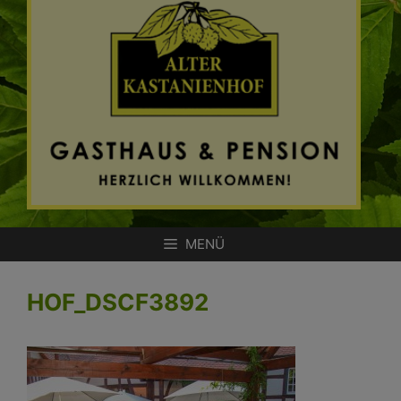
Zum
Inhalt
springen
MENÜ
HOF_DSCF3892